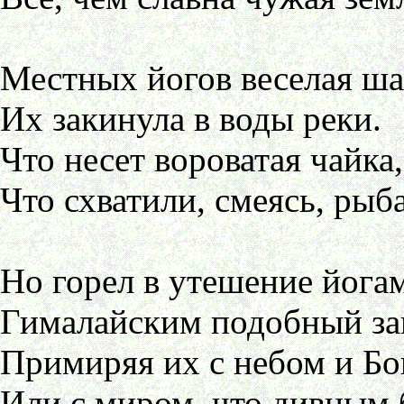
Местных йогов веселая ша
Их закинула в воды реки.
Что несет вороватая чайка,
Что схватили, смеясь, рыба
Но горел в утешение йога
Гималайским подобный зак
Примиряя их с небом и Бо
Или с миром, что дивным 