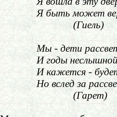
Я вошла в эту двер
Я быть может вернус
(Гиель)
Мы - дети рассвета, 
И годы неслышной ч
И кажется - будет на
Но вслед за рассветом
(Гарет)