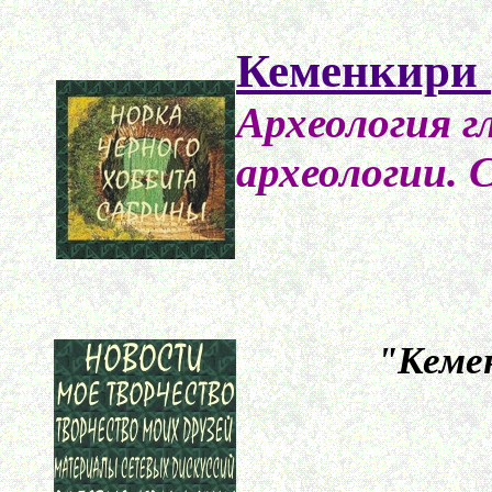
Кеменкири 
Археология г
археологии. 
"Кеме