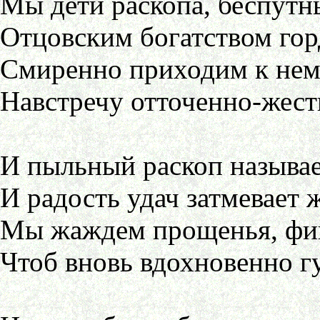
Мы дети раскопа, беспутн
Отцовским богатством гор
Смиренно приходим к нему
Навстречу отточенно-жест
И пыльный раскоп называ
И радость удач затмевает 
Мы жаждем прощенья, фина
Чтоб вновь вдохновенно гу