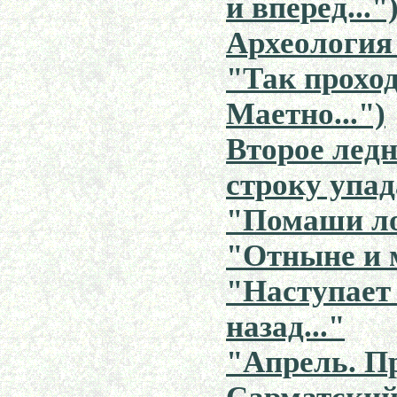
и вперед..."
Археология 
"Так проход
Маетно...")
Второе ледн
строку упада
"Помаши лоп
"Отныне и м
"Наступает 
назад..."
"Апрель. Пр