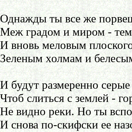
Однажды ты все же порвеш
Меж градом и миром - те
И вновь меловым плоского
Зеленым холмам и белесым
И будут размеренно серые 
Чтоб слиться с землей - г
Не видно реки. Но ты всп
И снова по-скифски ее на