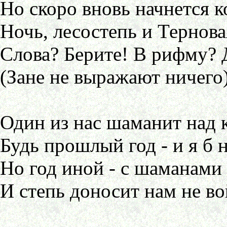
Но скоро вновь начнется к
Ночь, лесостепь и Тернова
Слова? Берите! В рифму? 
(Зане не выражают ничего)
Один из нас шаманит над 
Будь прошлый год - и я б н
Но год иной - с шаманами
И степь доносит нам не вой