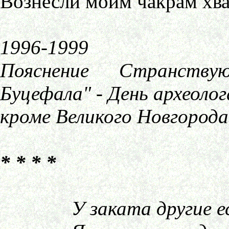
Вознесли моим чакрам хва
1996-1999
Пояснение Странству
Буцефала" - День археолог
кроме Великого Новгорода,
* * * *
У заката другие ест