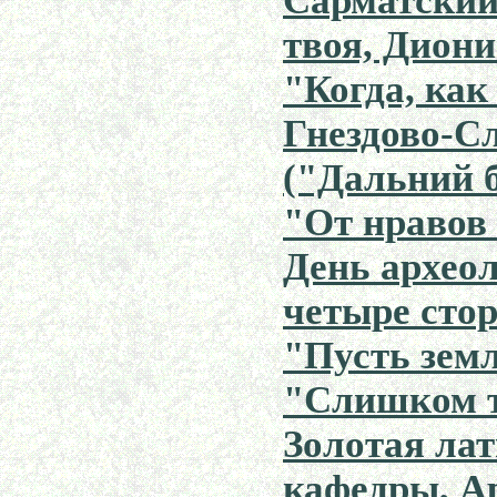
Сарматский
твоя, Дионис
"Когда, как
Гнездово-С
("Дальний б
"От нравов 
День археол
четыре стор
"Пусть земл
"Слишком т
Золотая лат
кафедры, Ар