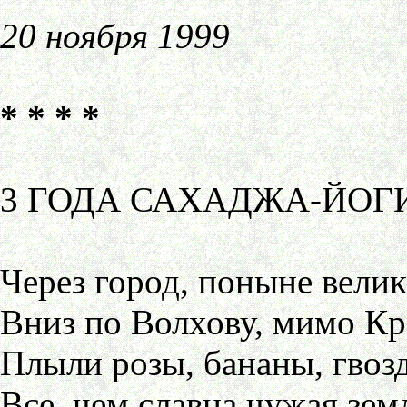
20 ноября 1999
* * * *
3 ГОДА САХАДЖА-ЙОГ
Через город, поныне велик
Вниз по Волхову, мимо К
Плыли розы, бананы, гвоз
Все, чем славна чужая зем