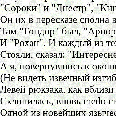
"Сороки" и "Днестр", "Ки
Он их в пересказе сполна 
Там "Гондор" был, "Арнор
И "Рохан". И каждый из те
Стояли, сказал: "Интерес
А я, повернувшись к окош
(Не видеть извечный изги
Левей рюкзака, как вблизи
Склонилась, вновь credo св
Одной из новейших язычес