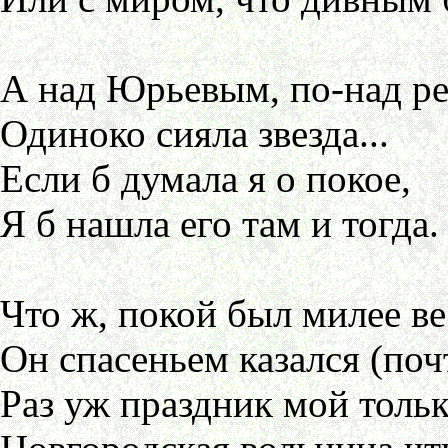
А над Юрьевым, по-над р
Одиноко сияла звезда...
Если б думала я о покое,
Я б нашла его там и тогда.
Что ж, покой был милее ве
Он спасеньем казался (почт
Раз уж праздник мой толь