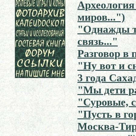
Археология
миров...")
"Однажды т
связь..."
Разговор в 
"Ну вот и с
3 года Саха
"Мы дети ра
"Суровые, с
"Пусть в го
Москва-Тир