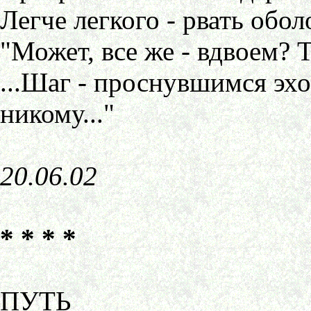
Легче легкого - рвать обол
"Может, все же - вдвоем? 
...Шаг - проснувшимся эхом:
никому..."
20.06.02
* * * *
ПУТЬ