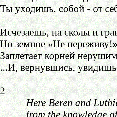
Ты уходишь, собой - от се
Исчезаешь, на сколы и гран
Но земное «Не переживу!
Заплетает корней нерушим
...И, вернувшись, увидишь 
2
Here Beren and Luthien
from the knowledge of E