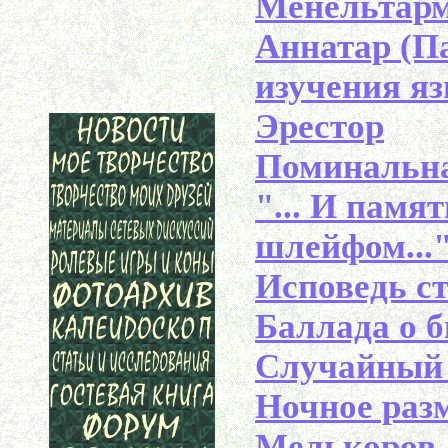
Менельтармы
Аннатар (П
изучения я
Эрестор
Поминальн
"... И памя
шлейфом...
Исповедь с
Баллада о 
Случайный 
Ночное раз
Мелькоров