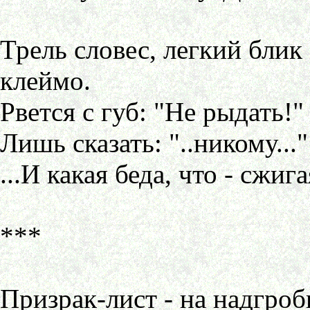
Трель словес, легкий блик 
клеймо.
Рвется с губ: "Не рыдать!"
Лишь сказать: "..никому...
...И какая беда, что - сжиг
***
Призрак-лист - на надгроби