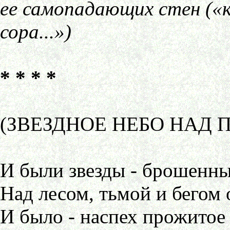
ее самопадающих стен («ко
сора...»)
* * * *
(ЗВЕЗДНОЕ НЕБО НАД П
И были звезды - брошенны
Над лесом, тьмой и бегом о
И было - наспех прожитое 