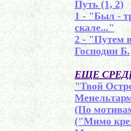
Путь (1, 2)
1 - "Был - 
скале..."
2 - "Путем 
Господин Б.
ЕЩЕ СРЕД
"Твой Остро
Менельтармо
(По мотива
("Мимо креп