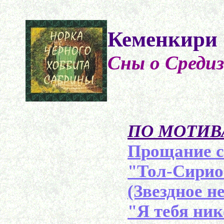
Кеменкири 
Сны о Средиз
ПО МОТИВ
Прощание с
"Тол-Сирион
(Звездное н
"Я тебя ник