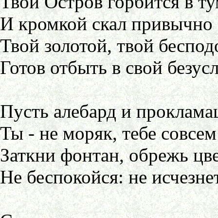
Твой Остров горбится в т
И кромкой скал привычно 
Твой золотой, твой беспо
Готов отбыть в свой безус
Пусть алебард и проклам
Ты - не моряк, тебе совсем
Заткни фонтан, обрежь цв
Не беспокойся: не исчезнет