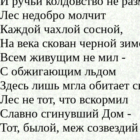
И ручьи колдовство не раз
Лес недобро молчит
Каждой чахлой сосной,
На века скован черной зи
Всем живущим не мил -
С обжигающим льдом
Здесь лишь мгла обитает с
Лес не тот, что вскормил
Славно сгинувший Дом -
Тот, былой, меж созвездий 