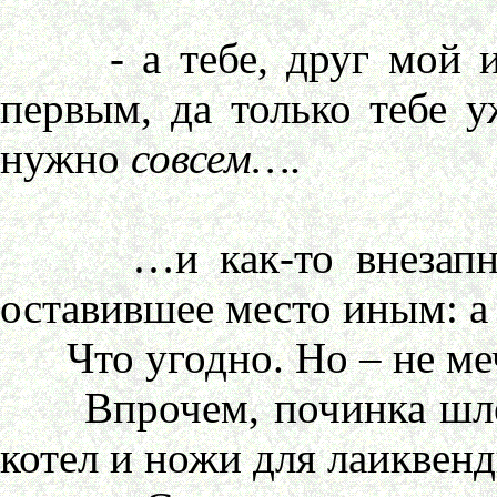
- а тебе, друг мой и с
первым, да только тебе у
нужно
совсем….
…и как-то внезапно ег
оставившее место иным: а 
Что угодно. Но – не ме
Впрочем, починка шлема
котел и ножи для лаиквенд