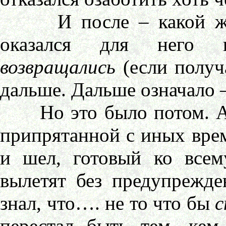
И после – какой же б
оказался для него 
возвращались
(если получ
дальше. Дальше означало –
Но это было потом. А с
припрятанной с иных врем
и шел, готовый ко всем
вылетят без предупрежде
знал, что…. не то что бы
с
перестал быть тем, кем