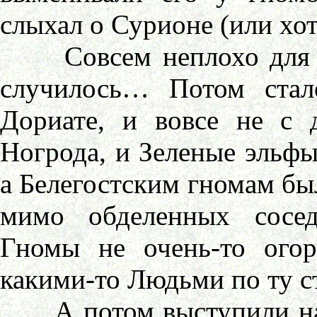
слыхал о Сурионе (или хот
Совсем неплохо для ле
случилось… Потом стал
Дориате, и вовсе не с
Ногрода, и Зеленые эльфы
а Белегостским гномам был
мимо обделенных сосед
Гномы не очень-то огор
какими-то Людьми по ту 
А потом выступили на 