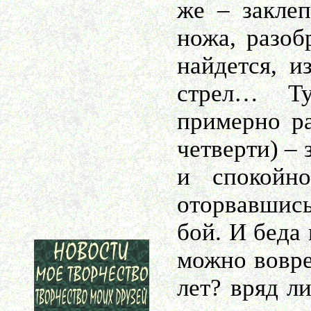
же – заклеп
ножа, разоб
найдется, и
стрел… Ту
примерно ра
четверти) – 
и спокойн
оторвавшись
бой. И беда
можно вовре
лет? вряд л