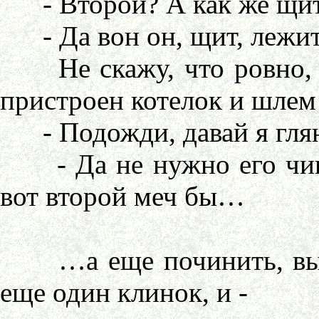
- Второй? А как же щи
- Да вон он, щит, лежи
Не скажу, что ровно, но
пристроен котелок и шлем
- Подожди, давай я гля
- Да не нужно его чини
вот второй меч бы…
…а еще починить, вытр
еще один клинок, и -