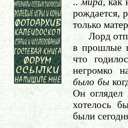
..
мира
, как
рождается, р
только матер
Лорд отпуст
в прошлые п
что годило
негромко 
было бы
когд
Он оглядел 
хотелось б
были сегодня