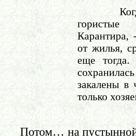
Когда-то
гористые 
Карантира, 
от жилья, с
еще тогда.
сохранилась
закалены в
только хозяе
Потом… на пустынной то