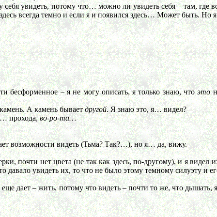
ебя увидеть, потому что… можно ли увидеть себя – там, где все 
десь всегда темно и если я и появился здесь… Может быть. Но я от
 бесформенное – я не могу описать, я только знаю, что
это
н
камень. А камень бывает
другой
. Я знаю это, я… видел?
… прохода,
во-ро-та…
ает возможности видеть (Тьма? Так?…), но я… да, вижу.
, почти нет цвета (не так как здесь, по-другому), и я видел их
что давало увидеть их, то что не было этому темному силуэту и 
 еще дает – жить, потому что видеть – почти то же, что дышать, я