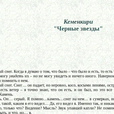
Кеменкири
"Черные звезды"
ег. Когда я думаю о том, что было – что было и есть, то есть т
 могу
увидеть
их – но не могу увидеть и ничего иного. Наверное
и помнить о нем.
снег. Снег… он падает, но неровно, косо, косыми линями, ост
ь ветер – я точно знаю, что он есть, и он был, но это все р
Камень.
Он… серый. Я помню…камень…снег на нем… в сумерках, но это
, такой, каким я его видел… Да, его видел я. Именно так, и ника
 только что? Видение? Мысль? Звук упавшей капли? Не помню.
ыть, и что, но… я.