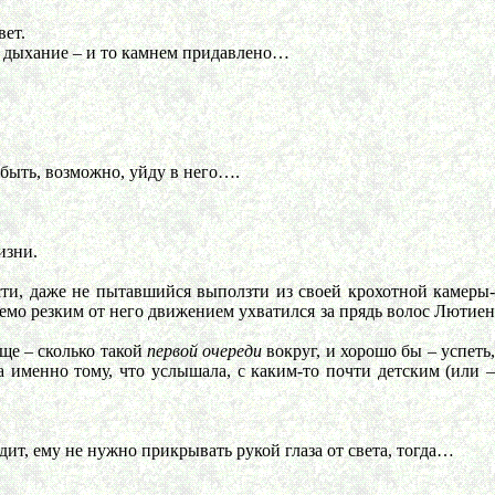
вет.
и, дыхание – и то камнем придавлено…
 быть, возможно, уйду в него….
изни.
ти, даже не пытавшийся выползти из своей крохотной камеры-
аемо резким от него движением ухватился за прядь волос Лютиен
ще – сколько такой
первой очереди
вокруг, и хорошо бы – успеть
а именно тому, что услышала, с каким-то почти детским (или 
т, ему не нужно прикрывать рукой глаза от света, тогда…