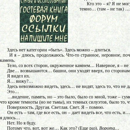
Кто это – я? Я не могу с
темно… (там – не так) …з
Здесь нет категории «быть». Здесь можно – длиться.
И я – длюсь, продолжаюсь. Что-то странное, неровное, почти
камень.
Тело, со всех сторон, окруженное камнем… Наверное, я – не 
Две… возвышаются… башни, они уходят вверх, по сторонам
Я видел их.
Я… вижу?…
Здесь невозможно видеть, здесь… не видят, здесь то, что не д
Это…
…видение, память, но – это было, было со мной, тоже – сумерки
что кроме темноты (но не тьмы), их темных силуэтов, было то, 
Поверхность. Другая. Светлая. Свет. Я – помню.
Он есть – там, где все есть, он – дает видеть все, что есть, и…
я длюсь…
Нет. Но я буду.
Потому что, вот, вот же… Как это? (Еще раз).
Ворота…