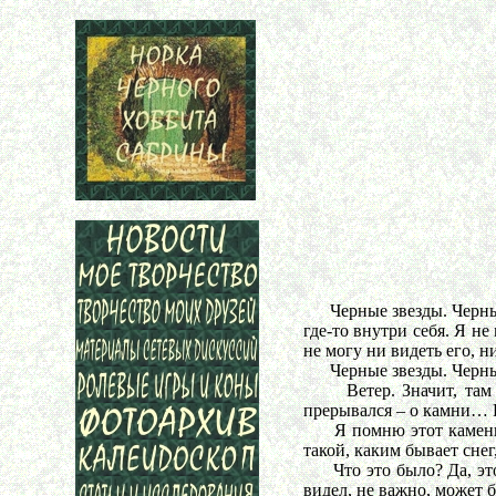
Черные звезды. Черный сн
где-то внутри себя. Я не
не могу ни видеть его, н
Черные звезды. Черный 
Ветер. Значит, там ест
прерывался – о камни… 
Я помню этот камень. 
такой, каким бывает снег
Что это было? Да, это,
видел, не важно, может б