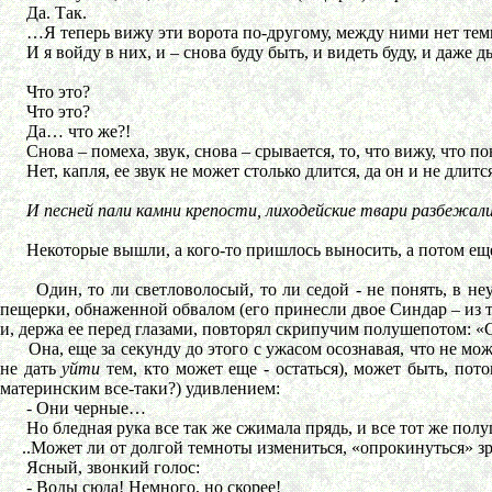
Да. Так.
…Я теперь вижу эти ворота по-другому, между ними нет темно
И я войду в них, и – снова буду быть, и видеть буду, и даже д
Что это?
Что это?
Да… что же?!
Снова – помеха, звук, снова – срывается, то, что вижу, что п
Нет, капля, ее звук не может столько длится, да он и не длитс
И песней пали камни крепости, лиходейские твари разбежа
Некоторые вышли, а кого-то пришлось выносить, а потом еще до
Один, то ли светловолосый, то ли седой - не понять, в неу
пещерки, обнаженной обвалом (его принесли двое Синдар – из т
и, держа ее перед глазами, повторял скрипучим полушепотом: «С
Она, еще за секунду до этого с ужасом осознавая, что не мож
не дать
уйти
тем, кто может еще - остаться), может быть, пот
материнским все-таки?) удивлением:
- Они черные…
Но бледная рука все так же сжимала прядь, и все тот же пол
..Может ли от долгой темноты измениться, «опрокинуться» зре
Ясный, звонкий голос:
- Воды сюда! Немного, но скорее!