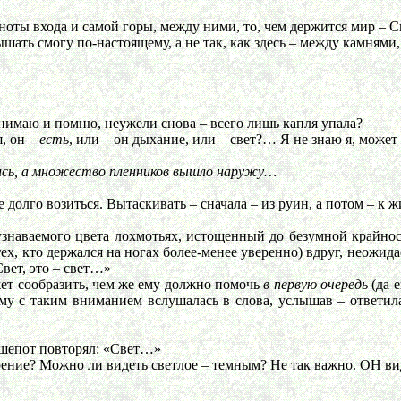
ты входа и самой горы, между ними, то, чем держится мир – С
ышать смогу по-настоящему, а не так, как здесь – между камням
онимаю и помню, неужели снова – всего лишь капля упала?
я, он –
есть
, или – он дыхание, или – свет?… Я не знаю я, может
лись, а множество пленников вышло наружу…
лго возиться. Вытаскивать – сначала – из руин, а потом – к ж
знаваемого цвета лохмотьях, истощенный до безумной крайнос
ех, кто держался на ногах более-менее уверенно) вдруг, неожид
вет, это – свет…»
ет сообразить, чем же ему должно помочь
в первую очередь
(да е
ому с таким вниманием вслушалась в слова, услышав – ответил
ушепот повторял: «Свет…»
ние? Можно ли видеть светлое – темным? Не так важно. ОН види