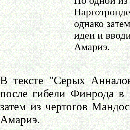
По одной из
Нарготронде
однако затем
идеи и вводи
Амариэ.
В тексте "Серых Анналов
после гибели Финрода в 
затем из чертогов Мандос
Амариэ.