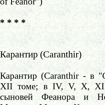
of Feanor")
* * * *
Карантир (Caranthir)
Карантир (Caranthir - в 
XII томе; в IV, V, X, XI
сыновей Феанора и Не