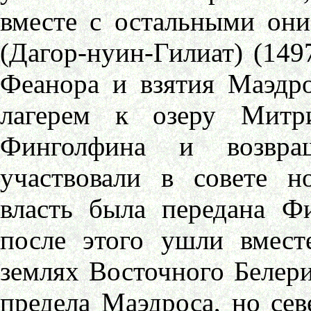
вместе с остальными они
(Дагор-нуин-Гилиат) (1497
Феанора и взятия Маэдро
лагерем к озеру Митр
Финголфина и возвра
участвовали в совете н
власть была передана Фи
после этого ушли вмест
землях Восточного Белер
предела Маэдроса, но сев