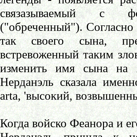
связазываемый с ф
("обреченный"). Согласно 
так своего сына, пре
встревоженный таким зл
изменить имя сына на 
Нерданэль сказала именн
arta, 'высокий, возвышенны
Когда войско Феанора и ег
Нерданэль пришла к н