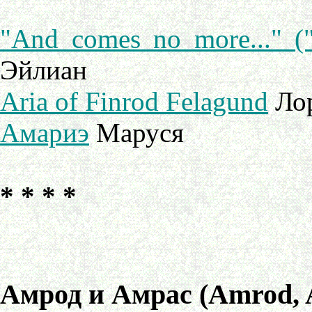
"And comes no more..." 
Эйлиан
Aria of Finrod Felagund
Лор
Амариэ
Маруся
* * * *
Амрод и Амрас (Amrod, 