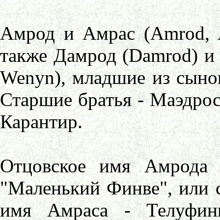
Амрод и Амрас (Amrod, A
также Дамрод (Damrod) и Д
Wenyn), младшие из сынов
Старшие братья - Маэдрос
Карантир.
Отцовское имя Амрода 
"Маленький Финве", или 
имя Амраса - Телуфинв