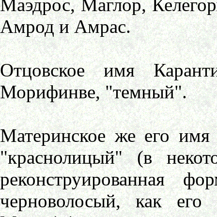
Маэдрос, Маглор, Келегор
Амрод и Амрас.
Отцовское имя Карант
Морифинве, "темный".
Материнское же его имя 
"краснолицый" (в некот
реконструированная фо
черноволосый, как его