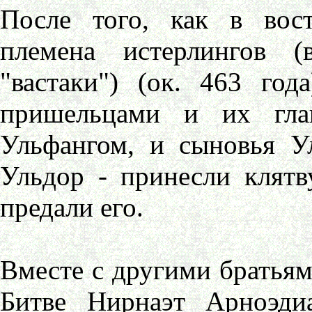
После того, как в вос
племена истерлингов (
"вастаки") (ок. 463 го
пришельцами и их гл
Ульфангом, и сыновья Ул
Ульдор - принесли клятв
предали его.
Вместе с другими братьям
Битве Нирнаэт Арноэдиа