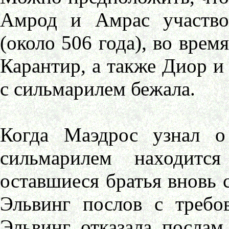
Амрод и Амрас участво
(около 506 года), во врем
Карантир, а также Диор и
с сильмарилем бежала.
Когда Маэдрос узнал о
сильмарилем находитс
оставшиеся братья вновь 
Эльвинг послов с требо
Эльвинг отказала послам