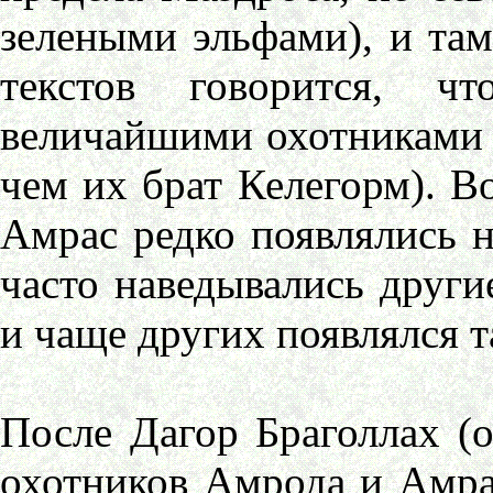
зелеными эльфами), и там
текстов говорится, ч
величайшими охотниками в
чем их брат Келегорм). 
Амрас редко появлялись н
часто наведывались други
и чаще других появлялся 
После Дагор Браголлах (
охотников Амрода и Амра