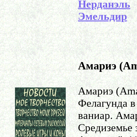
Нерданэль
Эмельдир
Амариэ (Am
Амариэ (Ama
Фелагунда в
ваниар. Ама
Средиземье 