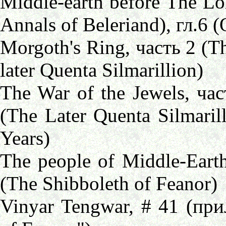
Middle-earth before The Lor
Annals of Beleriand), гл.6 (
Morgoth's Ring, часть 2 (T
later Quenta Silmarillion)
The War of the Jewels, час
(The Later Quenta Silmarill
Years)
The people of Middle-Earth
(The Shibboleth of Feanor)
Vinyar Tengwar, # 41 (при