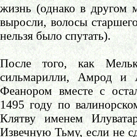
жизнь (однако в другом м
выросли, волосы старшего
нельзя было спутать).
После того, как Мель
сильмарилли, Амрод и 
Феанором вместе с оста
1495 году по валинорско
Клятву именем Илувата
Извечную Тьму, если не сд