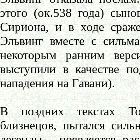
этого (ок.538 года) сын
Сириона, и в ходе сраж
Эльвинг вместе с сильм
некоторым ранним вер
выступили в качестве по
нападения на Гавани).
В поздних текстах То
близнецов, пытался силь
легенды - появляется ра