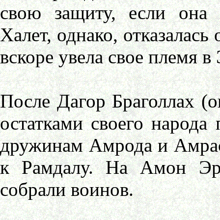
свою защиту, если она з
Халет, однако, отказалась
вскоре увела свое племя в 
После Дагор Браголлах (о
остатками своего народа
дружинам Амрода и Амраса
к Рамдалу. На Амон Эр
собрали воинов.