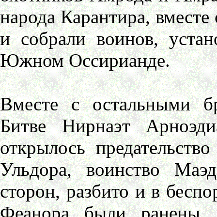
народа Карантира, вместе 
и собрали воинов, уста
Южном Оссирианде.
Вместе с остальными б
Битве Нирнаэт Арноэди
открылось предательство
Ульдора, воинство Маэ
сторон, разбито и в беспо
Феанора были ранены,