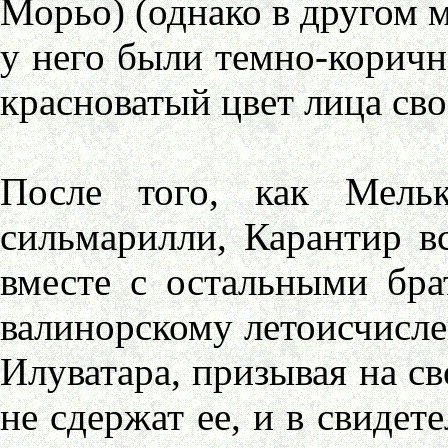
Морьо) (однако в другом ме
у него были темно-коричн
красноватый цвет лица сво
После того, как Мель
сильмарилли, Карантир в
вместе с остальными бра
валинорскому летоисчисл
Илуватара, призывая на с
не сдержат ее, и в свидет