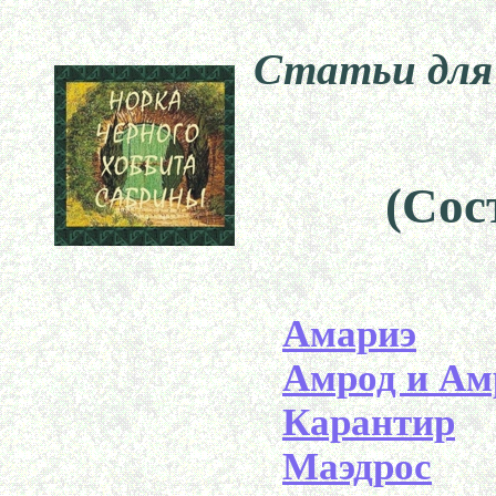
Статьи для
(Сос
Амариэ
Амрод и Ам
Карантир
Маэдрос