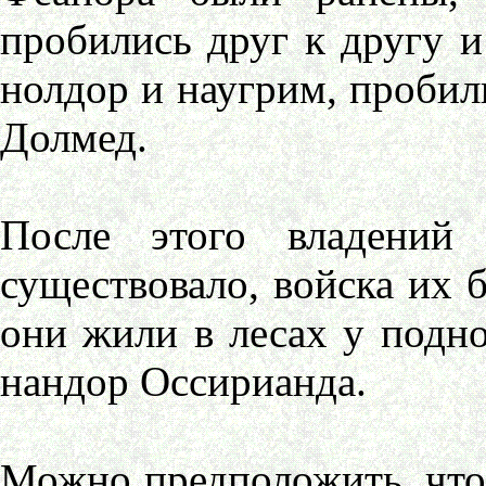
пробились друг к другу и
нолдор и наугрим, пробили
Долмед.
После этого владений
существовало, войска их 
они жили в лесах у подн
нандор Оссирианда.
Можно предположить, что