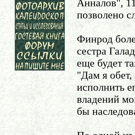
Анналов", 11
позволено с
Финрод боле
сестра Галад
еще будет та
"Дам я обет,
исполнить ег
владений мои
бы наследов